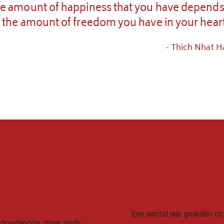
e amount of happiness that you have depend
 the amount of freedom you have in your heart
- Thich Nhat 
Over Mijzelf
Een aantal jaar geleden on
thopedagoge, maar sinds