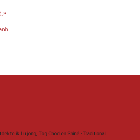
s
.
Hanh
tdekte ik Lu jong, Tog Chöd en Shiné -Traditional