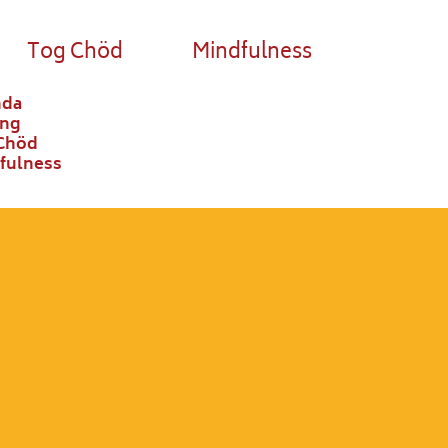
Tog Chöd
Mindfulness
nda
ong
Chöd
fulness
o