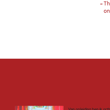
Th
on
Van opleiding ben ik or