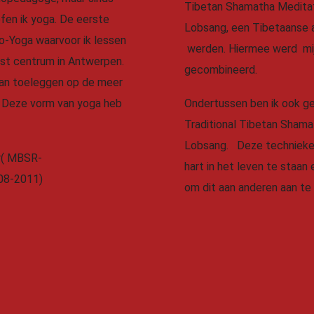
Tibetan Shamatha Meditatio
efen ik yoga. De eerste
Lobsang, een Tibetaanse 
o-Yoga waarvoor ik lessen
werden. Hiermee werd mij
st centrum in Antwerpen.
gecombineerd.
aan toeleggen op de meer
. Deze vorm van yoga heb
Ondertussen ben ik ook ge
Traditional Tibetan Shama
Lobsang. Deze technieke
er( MBSR-
hart in het leven te staan
08-2011)
om dit aan anderen aan te