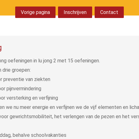
Vorige pagina
Inschrijven
Contact
g
ong oefeningen in lu jong 2 met 15 oefeningen.
n drie groepen:
er preventie van ziekten
oor pijnvermindering
or versterking en verfijning
en we nu meer energie en verfijnen we de vijf elementen en lich
voor gewrichtsmobiliteit, het verlengen van de pezen en het ver
iddag, behalve schoolvakanties